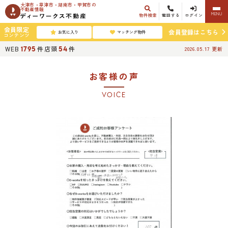
大津市・草津市・湖南市・甲賀市の
不動産情報
MENU
物件検索
電話する
ログイン
会員限定
会員登録はこちら
お気に入り
マッチング物件
コンテンツ
WEB
件
店頭
件
1795
54
2026.05.17
更新
お客様の声
VOICE