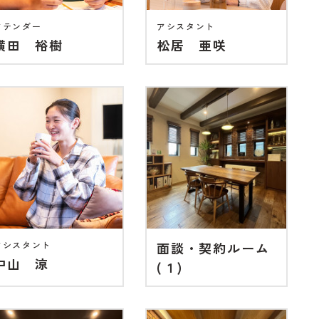
アテンダー
アシスタント
横田 裕樹
松居 亜咲
アシスタント
面談・契約ルーム
中山 涼
(１)