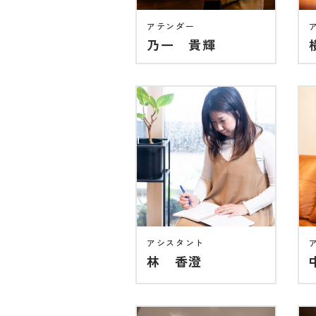
アテンダー
乃一 貴輝
アシスタント
林 香澄