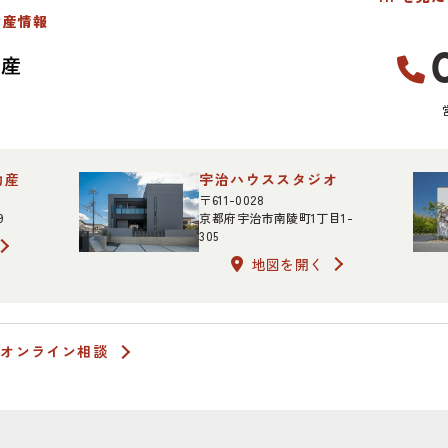
動産情報
動産
宇治ハウススタジオ
〒611-0028
9
京都府宇治市南陵町1丁目1-
305
地図を開く
オンライン相談