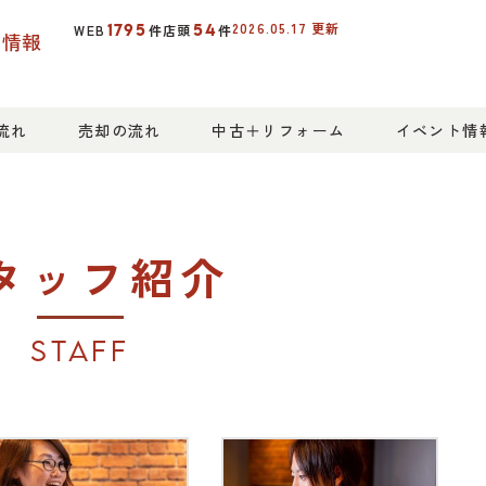
2026.05.17
更新
1795
54
WEB
件
店頭
件
産情報
流れ
売却の流れ
中古＋リフォーム
イベント情
タッフ紹介
STAFF