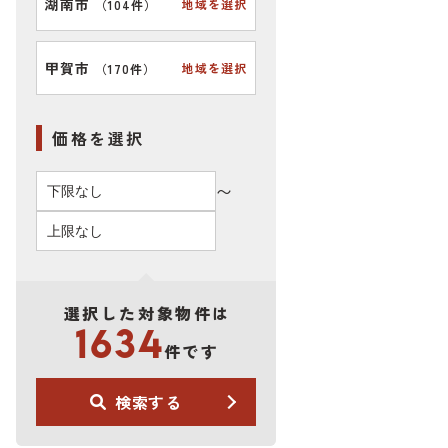
湖南市
地域を選択
（
104件
）
甲賀市
地域を選択
（
170件
）
価格を選択
〜
選択した対象物件は
1634
件です
検索する