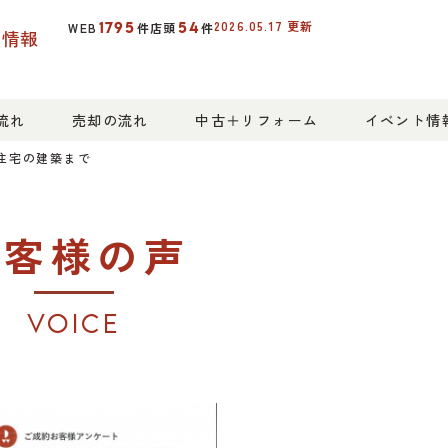
2026.05.17
更新
1795
54
WEB
件
店頭
件
産情報
流れ
売却の流れ
中古＋リフォーム
イベント情
住宅の建築まで
お客様の声
VOICE