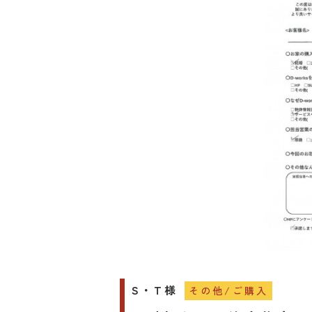
S・T様
その他/ご購入