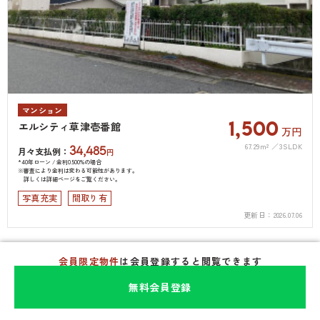
マンション
1,500
エルシティ草津壱番館
万円
67.29m²
3SLDK
34,485
月々支払例：
円
*40年ローン / 金利0.500%の場合
※審査により金利は変わる可能性があります。
詳しくは詳細ページをご覧ください。
写真充実
間取り有
更新日：
2026.07.06
会員限定物件
は会員登録すると閲覧できます
無料会員登録