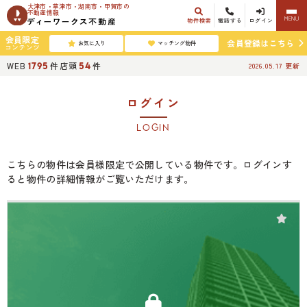
大津市・草津市・湖南市・甲賀市の
不動産情報
MENU
物件検索
電話する
ログイン
会員限定
会員登録はこちら
お気に入り
マッチング物件
コンテンツ
WEB
件
店頭
件
1795
54
2026.05.17
更新
ログイン
LOGIN
こちらの物件は会員様限定で公開している物件です。ログインす
ると物件の詳細情報がご覧いただけます。