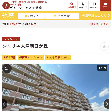
大津市・草津市・湖南市・甲賀市の
不動産情報
MENU
物件検索
電話する
ログイン
会員限定
会員登録はこちら
お気に入り
マッチング物件
コンテンツ
WEB
件
店頭
件
1795
54
2026.05.17
更新
マンション
シャリエ大津朝日が丘
#角部屋
#中古マンション
#大津市朝日が丘
1
/19
PRICE
DOWN