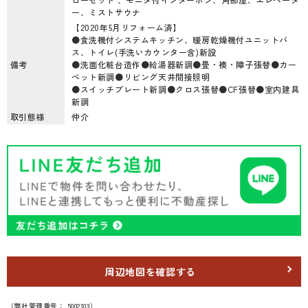
ー、ミストサウナ
【2020年5月リフォーム済】
●食洗機付システムキッチン、暖房乾燥機付ユニットバ
ス、トイレ(手洗いカウンター含)新設
備考
●洗面化粧台造作●給湯器新調●畳・襖・障子張替●カー
ペット新調●リビング天井間接照明
●スイッチプレート新調●クロス張替●CF張替●室内建具
新調
取引態様
仲介
周辺地図を確認する
（弊社管理番号： 5002103）