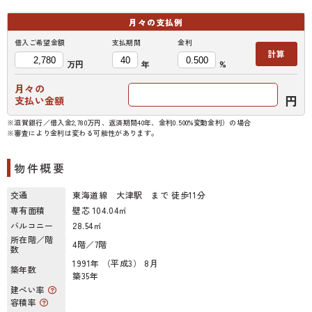
月々の
支払例
借入ご希望金額
支払期間
金利
計算
万円
年
%
月々の
円
支払い金額
※滋賀銀行／借入金2,780万円、返済期間40年、金利0.500%変動金利）の場合
※審査により金利は変わる可能性があります。
物件概要
交通
東海道線 大津駅 まで 徒歩11分
専有面積
壁芯 104.04㎡
バルコニー
28.54㎡
所在階／階
4階／7階
数
1991年 （平成3） 8月
築年数
築35年
建ぺい率
容積率