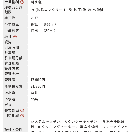
土地権利
所有権
構造および
RC(鉄筋コンクリート) 造 地下1階 地上7階建
階数
総戸数
70戸
小学校区
逢坂 （ 800m ）
中学校区
打出 （ 650m ）
地目
現況
引渡時期
駐車場
駐車場月額
管理形態
管理方式
管理会社
管理費
17,980円
修繕積立費
21,850円
上水道
公共
下水道
公共
ガス
都市計画
用途地域
システムキッチン、カウンターキッチン 、食器洗浄乾燥
機、IHクッキングヒーター 、浴室乾燥機、ウォークインク
設備・条件
ローゼット 、モニタ付インターホン、角部屋、エレベータ