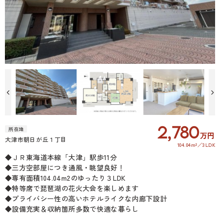
2,780
所在地
万円
大津市朝日が丘１丁目
104.04m²
3LDK
◆ＪＲ東海道本線「大津」駅歩11分
◆三方空部屋につき通風・眺望良好！
◆専有面積104.04m2のゆったり３LDK
◆特等席で琵琶湖の花火大会を楽しめます
◆プライバシー性の高いホテルライクな内廊下設計
◆設備充実＆収納箇所多数で快適な暮らし