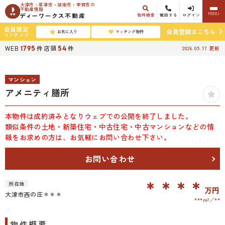
大津市・草津市・湖南市・甲賀市の
不動産情報
MENU
物件検索
電話する
ログイン
会員限定
会員登録はこちら
お気に入り
マッチング物件
コンテンツ
WEB
件
店頭
件
1795
54
2026.05.17
更新
マンション
アメニティ膳所
本物件は成約済みとなりウェブでの公開を終了しました。
類似条件の土地・新築住宅・中古住宅・中古マンションなどの情
報をお求めの方は、お気軽にお問い合わせ下さい。
お問い合わせ
＊＊＊＊
所在地
万円
大津市西の庄＊＊＊
***m²
**
物件概要