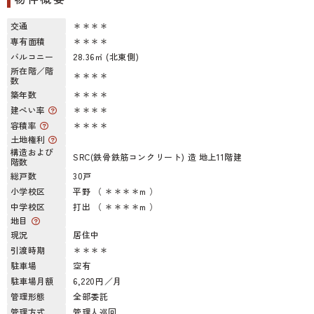
交通
＊＊＊＊
専有面積
＊＊＊＊
バルコニー
28.36㎡ (北東側)
所在階／階
＊＊＊＊
数
築年数
＊＊＊＊
建ぺい率
＊＊＊＊
容積率
＊＊＊＊
土地権利
構造および
SRC(鉄骨鉄筋コンクリート) 造 地上11階建
階数
総戸数
30戸
小学校区
平野 （ ＊＊＊＊m ）
中学校区
打出 （ ＊＊＊＊m ）
地目
現況
居住中
引渡時期
＊＊＊＊
駐車場
空有
駐車場月額
6,220円／月
管理形態
全部委託
管理方式
管理人巡回