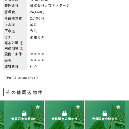
管理会社
株式会社大京アステージ
管理費
24,660円
修繕積立費
27,190円
上水道
公共
下水道
公共
ガス
都市ガス
都市計画
用途地域
設備・条件
＊＊＊＊
備考
＊＊＊＊
取引態様
仲介
【更新日】2026年05月24日
その他周辺物件
会員限定公開物件
会員限定公開物件
会員限定公開物件