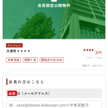
会員限定公開物件
マンション
****
大津市＊＊＊＊
万円
**m²
*LDK
写真充実
間取り有
駅徒歩10分以内
更新日：
2026.07.10
ペット可
会員の方はこちら
ID（メールアドレス）
必須