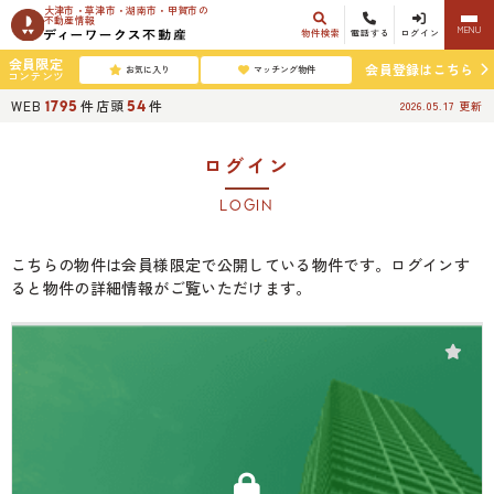
大津市・草津市・湖南市・甲賀市の
不動産情報
MENU
物件検索
電話する
ログイン
会員限定
会員登録はこちら
お気に入り
マッチング物件
コンテンツ
WEB
件
店頭
件
1795
54
2026.05.17
更新
ログイン
LOGIN
こちらの物件は会員様限定で公開している物件です。ログインす
ると物件の詳細情報がご覧いただけます。