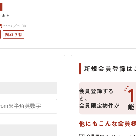
ン
＊＊＊
円
**m²
*LDK
間取り有
新規会員登録は
会員登録する
と、
会員限定物件が
能
他にもこんな会員