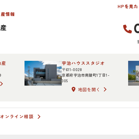
HPを見
動産情報
動産
宇治ハウススタジオ
〒611-0028
9
京都府宇治市南陵町1丁目1-
305
地図を開く
オンライン相談