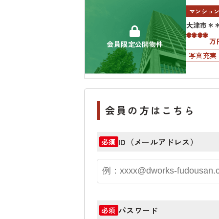
マンショ
大津市＊
****
万
会員限定公開物件
写真充実
会員の方はこちら
ID（メールアドレス）
必須
パスワード
必須