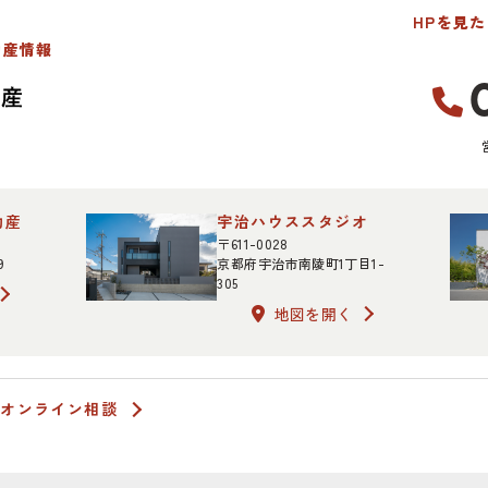
HPを見
動産情報
動産
宇治ハウススタジオ
〒611-0028
9
京都府宇治市南陵町1丁目1-
305
地図を開く
オンライン相談