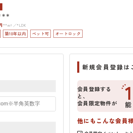
ン
＊＊＊
円
**m²
*LDK
築10年以内
ペット可
オートロック
新規会員登録は
会員登録する
と、
会員限定物件が
能
他にもこんな会員