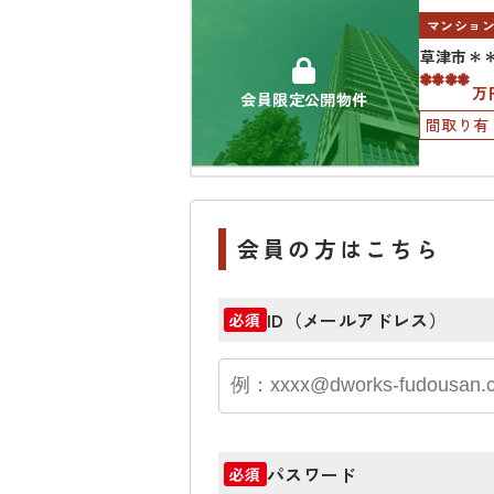
マンショ
草津市＊
****
万
会員限定公開物件
間取り有
会員の方はこちら
ID（メールアドレス）
必須
パスワード
必須