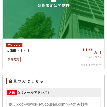
会員限定公開物件
マンション
****
大津市＊＊＊＊
万円
**m²
*LDK
写真充実
更新日：
2026.03.26
会員の方はこちら
ID（メールアドレス）
必須