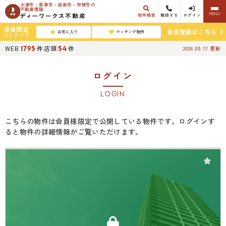
大津市・草津市・湖南市・甲賀市の
不動産情報
MENU
物件検索
電話する
ログイン
会員限定
会員登録はこちら
お気に入り
マッチング物件
コンテンツ
WEB
件
店頭
件
1795
54
2026.05.17
更新
ログイン
LOGIN
こちらの物件は会員様限定で公開している物件です。ログインす
ると物件の詳細情報がご覧いただけます。