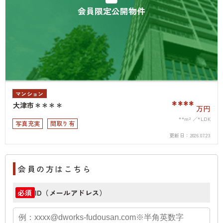
会員限定公開物件
マンション
****
大津市＊＊＊＊
万円
**m²
*LDK
写真充実
間取り有
更新日：
2026.07.23
会員の方はこちら
ID（メールアドレス）
必須