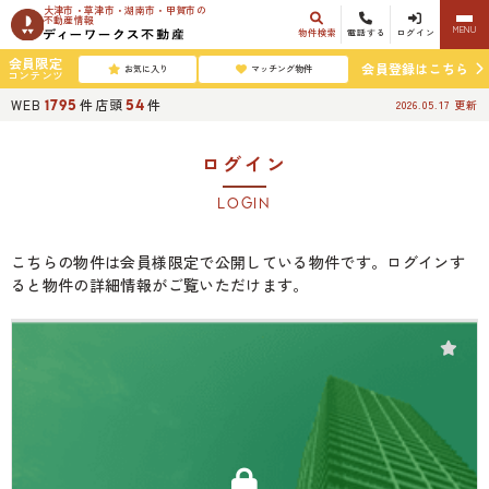
大津市・草津市・湖南市・甲賀市の
不動産情報
MENU
物件検索
電話する
ログイン
会員限定
会員登録はこちら
お気に入り
マッチング物件
コンテンツ
WEB
件
店頭
件
1795
54
2026.05.17
更新
ログイン
LOGIN
こちらの物件は会員様限定で公開している物件です。ログインす
ると物件の詳細情報がご覧いただけます。