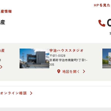
HPを見
動産情報
動産
宇治ハウススタジオ
〒611-0028
9
京都府宇治市南陵町1丁目1-
305
地図を開く
オンライン相談