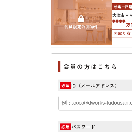
新築一戸
大津市＊
****
万
会員限定公開物件
間取り有
会員の方はこちら
ID（メールアドレス）
必須
パスワード
必須