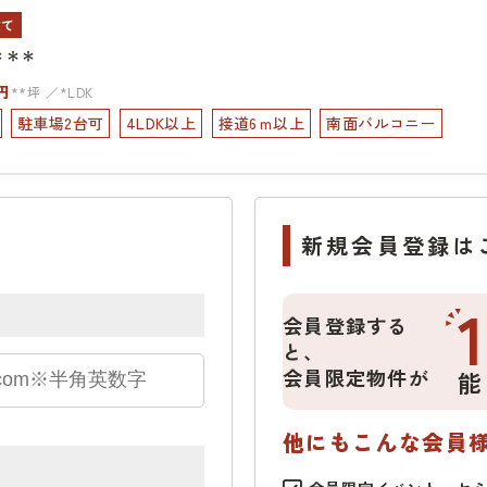
建て
＊＊＊
円
**坪
*LDK
駐車場2台可
4LDK以上
接道6ｍ以上
南面バルコニー
新規会員登録は
会員登録する
と、
会員限定物件が
能
他にもこんな会員