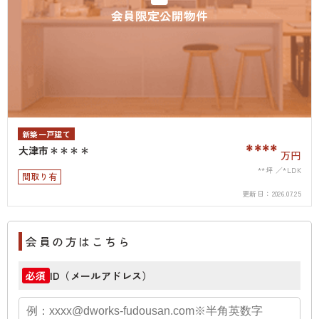
会員限定公開物件
新築一戸建て
****
大津市＊＊＊＊
万円
**坪
*LDK
間取り有
更新日：
2026.07.25
会員の方はこちら
ID（メールアドレス）
必須