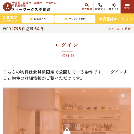
大津市・草津市・湖南市・甲賀市の
不動産情報
MENU
物件検索
電話する
ログイン
会員限定
会員登録はこちら
お気に入り
マッチング物件
コンテンツ
WEB
件
店頭
件
1795
54
2026.05.17
更新
ログイン
LOGIN
こちらの物件は会員様限定で公開している物件です。ログインす
ると物件の詳細情報がご覧いただけます。