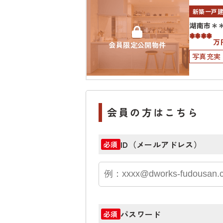
新築一戸
湖南市＊
****
万
会員限定公開物件
写真充実
会員の方はこちら
ID（メールアドレス）
必須
パスワード
必須