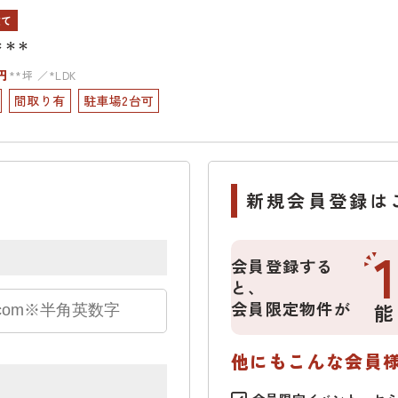
建て
＊＊＊
円
**坪
*LDK
間取り有
駐車場2台可
新規会員登録は
会員登録する
と、
会員限定物件が
能
他にもこんな会員