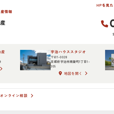
HPを見
動産情報
動産
宇治ハウススタジオ
〒611-0028
9
京都府宇治市南陵町1丁目1-
305
地図を開く
オンライン相談