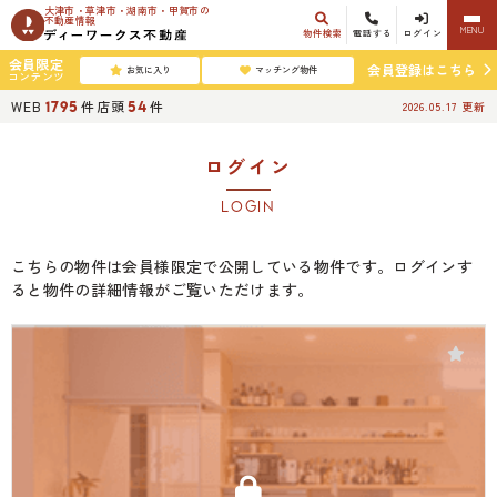
大津市・草津市・湖南市・甲賀市の
不動産情報
MENU
物件検索
電話する
ログイン
会員限定
会員登録はこちら
お気に入り
マッチング物件
コンテンツ
WEB
件
店頭
件
1795
54
2026.05.17
更新
ログイン
LOGIN
こちらの物件は会員様限定で公開している物件です。ログインす
ると物件の詳細情報がご覧いただけます。