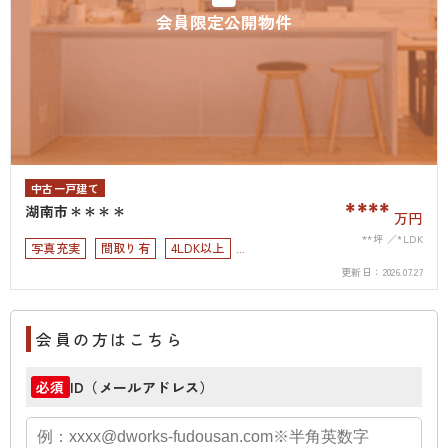
会員限定公開物件
中古一戸建て
****
湖南市＊＊＊＊
万円
**坪
*LDK
写真充実
間取り有
4LDK以上
更新日：
2026.07.27
接道6ｍ以上
会員の方はこちら
ID（メールアドレス）
必須