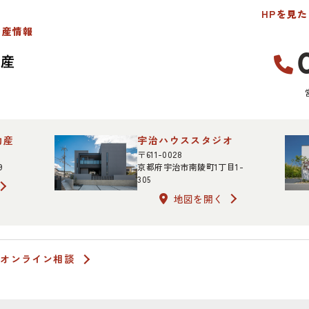
HPを見
動産情報
動産
宇治ハウススタジオ
〒611-0028
9
京都府宇治市南陵町1丁目1-
305
地図を開く
オンライン相談