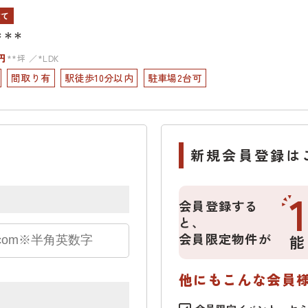
建て
＊＊＊
円
**坪
*LDK
間取り有
駅徒歩10分以内
駐車場2台可
新規会員登録は
会員登録する
と、
会員限定物件が
能
他にもこんな会員