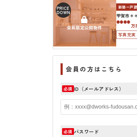
新築一戸
PRICE
DOWN
甲賀市＊
****
万
会員限定公開物件
写真充実
会員の方はこちら
ID（メールアドレス）
必須
パスワード
必須