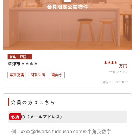
会員限定公開物件
新築一戸建て
****
草津市＊＊＊＊
万円
**坪
*LDK
写真充実
間取り有
南向き
更新日：
2026.08.07
会員の方はこちら
ID（メールアドレス）
必須