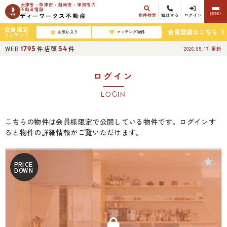
大津市・草津市・湖南市・甲賀市の
不動産情報
MENU
物件検索
電話する
ログイン
会員限定
会員登録はこちら
お気に入り
マッチング物件
コンテンツ
WEB
件
店頭
件
1795
54
2026.05.17
更新
ログイン
LOGIN
こちらの物件は会員様限定で公開している物件です。ログインす
ると物件の詳細情報がご覧いただけます。
PRICE
DOWN