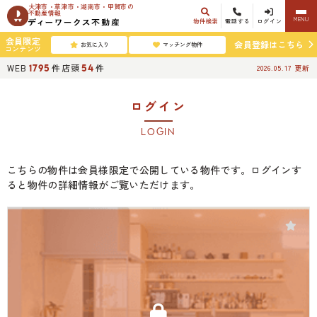
大津市・草津市・湖南市・甲賀市の
不動産情報
MENU
物件検索
電話する
ログイン
会員限定
会員登録はこちら
お気に入り
マッチング物件
コンテンツ
WEB
件
店頭
件
1795
54
2026.05.17
更新
ログイン
LOGIN
こちらの物件は会員様限定で公開している物件です。ログインす
ると物件の詳細情報がご覧いただけます。