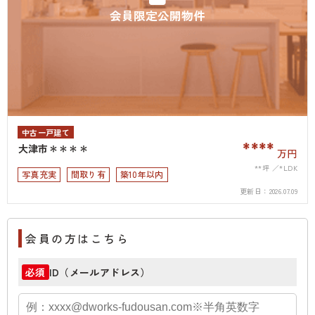
会員限定公開物件
中古一戸建て
****
大津市＊＊＊＊
万円
**坪
*LDK
写真充実
間取り有
築10年以内
更新日：
2026.07.09
会員の方はこちら
ID（メールアドレス）
必須