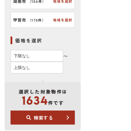
湖南市
地域を選択
（
104件
）
甲賀市
地域を選択
（
170件
）
価格を選択
〜
選択した対象物件は
1634
件です
検索する