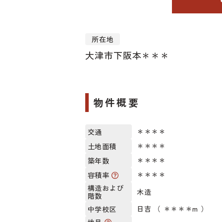
所在地
大津市下阪本＊＊＊
物件概要
＊＊＊＊
交通
＊＊＊＊
土地面積
＊＊＊＊
築年数
＊＊＊＊
容積率
構造および
木造
階数
日吉 （ ＊＊＊＊m ）
中学校区