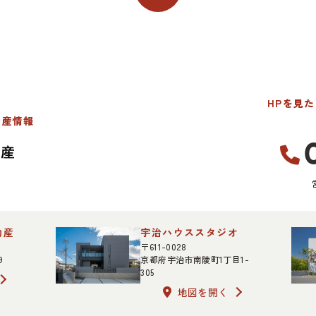
HPを見
動産情報
動産
宇治ハウススタジオ
〒611-0028
9
京都府宇治市南陵町1丁目1-
305
地図を開く