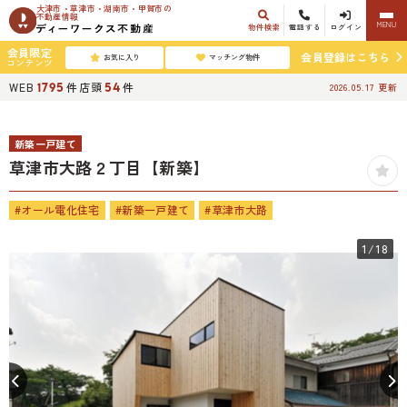
大津市・草津市・湖南市・甲賀市の
不動産情報
MENU
物件検索
電話する
ログイン
会員限定
会員登録はこちら
お気に入り
マッチング物件
コンテンツ
WEB
件
店頭
件
1795
54
2026.05.17
更新
新築一戸建て
草津市大路２丁目【新築】
#オール電化住宅
#新築一戸建て
#草津市大路
1
/18