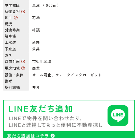
中学校区
草津 （ 900m ）
私道負担
地目
宅地
現況
引渡時期
相談
駐車場
上水道
公共
下水道
公共
ガス
都市計画
市街化区域
用途地域
商業
設備・条件
オール電化、ウォークインクローゼット
備考
取引態様
仲介