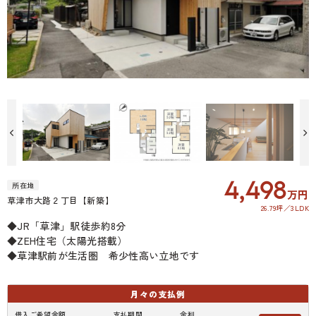
4,498
所在地
万円
草津市大路２丁目【新築】
26.79坪
3LDK
◆JR「草津」駅徒歩約8分
◆ZEH住宅（太陽光搭載）
◆草津駅前が生活圏 希少性高い立地です
月々の
支払例
借入ご希望金額
支払期間
金利