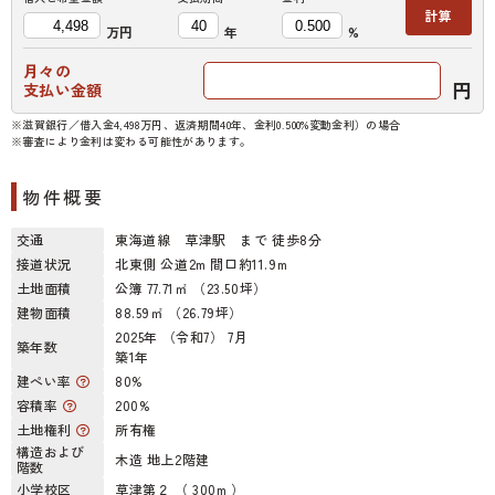
計算
万円
年
%
月々の
円
支払い金額
※滋賀銀行／借入金4,498万円、返済期間40年、金利0.500%変動金利）の場合
※審査により金利は変わる可能性があります。
物件概要
交通
東海道線 草津駅 まで 徒歩8分
接道状況
北東側 公道2m 間口約11.9m
土地面積
公簿 77.71㎡ （23.50坪）
建物面積
88.59㎡ （26.79坪）
2025年 （令和7） 7月
築年数
築1年
建ぺい率
80%
容積率
200%
土地権利
所有権
構造および
木造 地上2階建
階数
小学校区
草津第２ （ 300m ）