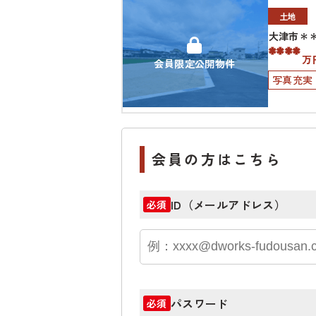
土地
大津市＊
****
万
会員限定公開物件
写真充実
会員の方はこちら
ID（メールアドレス）
必須
パスワード
必須