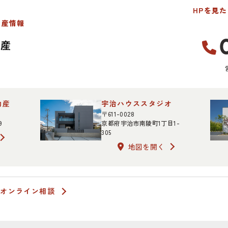
HPを見
動産情報
動産
宇治ハウススタジオ
〒611-0028
9
京都府宇治市南陵町1丁目1-
305
地図を開く
オンライン相談