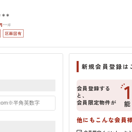
＊＊＊
円
**坪
区画図有
新規会員登録は
会員登録する
と、
会員限定物件が
能
他にもこんな会員