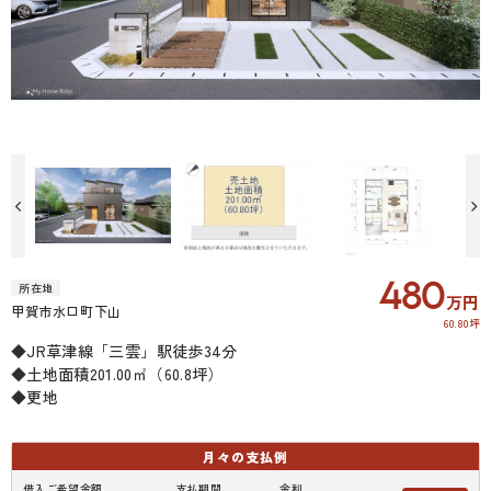
施工例です
480
所在地
万円
甲賀市水口町下山
60.80坪
◆JR草津線「三雲」駅徒歩34分
◆土地面積201.00㎡（60.8坪）
◆更地
月々の
支払例
借入ご希望金額
支払期間
金利