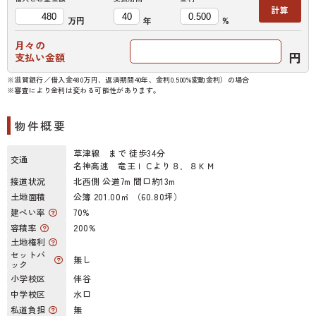
計算
万円
年
%
月々の
円
支払い金額
※滋賀銀行／借入金480万円、返済期間40年、金利0.500%変動金利）の場合
※審査により金利は変わる可能性があります。
物件概要
草津線 まで 徒歩34分
交通
名神高速 竜王ＩＣより８．８ＫＭ
接道状況
北西側 公道7m 間口約13m
土地面積
公簿 201.00㎡ （60.80坪）
建ぺい率
70%
容積率
200%
土地権利
セットバ
無し
ック
小学校区
伴谷
中学校区
水口
私道負担
無