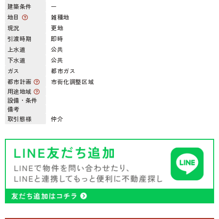
建築条件
ー
地目
雑種地
現況
更地
引渡時期
即時
上水道
公共
下水道
公共
ガス
都市ガス
都市計画
市街化調整区域
用途地域
設備・条件
備考
取引態様
仲介