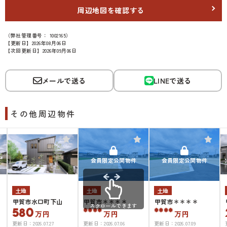
周辺地図を確認する
（弊社管理番号： 1002165）
【更新日】2026年08月06日
【次回更新日】2026年09月06日
メールで送る
LINEで送る
その他周辺物件
会員限定公開物件
会員限定公開物件
土地
土地
土地
甲賀市水口町下山
甲賀市＊＊＊＊
甲賀市＊＊＊＊
スクロールできます
580
****
****
万円
万円
万円
更新日：
2026.07.27
更新日：
2026.07.06
更新日：
2026.07.09