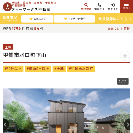
大津市・草津市・湖南市・甲賀市の
不動産情報
MENU
物件検索
電話する
ログイン
会員限定
会員登録はこちら
お気に入り
マッチング物件
コンテンツ
WEB
件
店頭
件
1795
54
2026.05.17
更新
土地
甲賀市水口町下山
#50坪以上
#接道6ｍ以上
#土地
#甲賀市水口町
1
/11