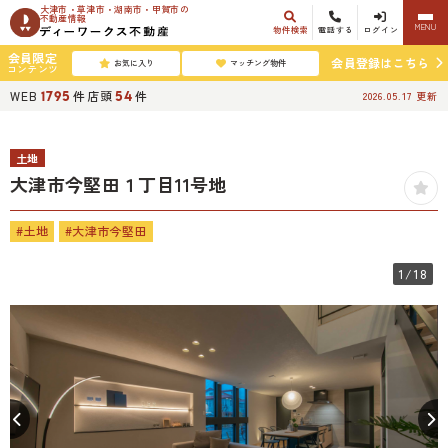
大津市・草津市・湖南市・甲賀市の
不動産情報
MENU
物件検索
電話する
ログイン
会員限定
会員登録はこちら
お気に入り
マッチング物件
コンテンツ
WEB
件
店頭
件
1795
54
2026.05.17
更新
土地
大津市今堅田１丁目11号地
#土地
#大津市今堅田
1
/18