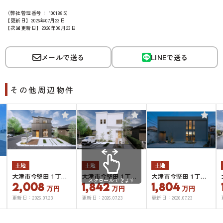
（弊社管理番号： 1001885）
【更新日】2026年07月23日
【次回更新日】2026年08月23日
メールで送る
LINEで送る
その他周辺物件
土地
土地
土地
大津市今堅田１丁目8
大津市今堅田１丁目
大津市今堅田１丁目3
スクロールできます
2,008
1,842
1,804
号地
4号地
号地
万円
万円
万円
更新日：
2026.07.23
更新日：
2026.07.23
更新日：
2026.07.23