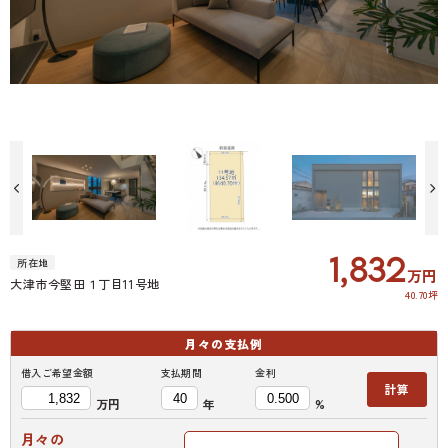
施工イメージ図です
1,832
所在地
万円
大津市今堅田１丁目11号地
40.70坪
月々の
支払例
借入ご希望金額
支払期間
金利
計算
万円
年
%
月々の