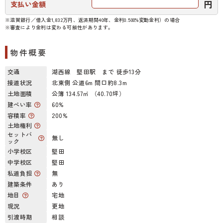
円
支払い金額
※滋賀銀行／借入金1,832万円、返済期間40年、金利0.500%変動金利）の場合
※審査により金利は変わる可能性があります。
物件概要
交通
湖西線 堅田駅 まで 徒歩13分
接道状況
北東側 公道6m 間口約8.3m
土地面積
公簿 134.57㎡ （40.70坪）
建ぺい率
60%
容積率
200%
土地権利
セットバ
無し
ック
小学校区
堅田
中学校区
堅田
私道負担
無
建築条件
あり
地目
宅地
現況
更地
引渡時期
相談