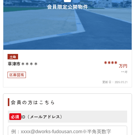
会員限定公開物件
土地
****
草津市＊＊＊＊
万円
**坪
区画図有
更新日：
2026.05.21
会員の方はこちら
ID（メールアドレス）
必須