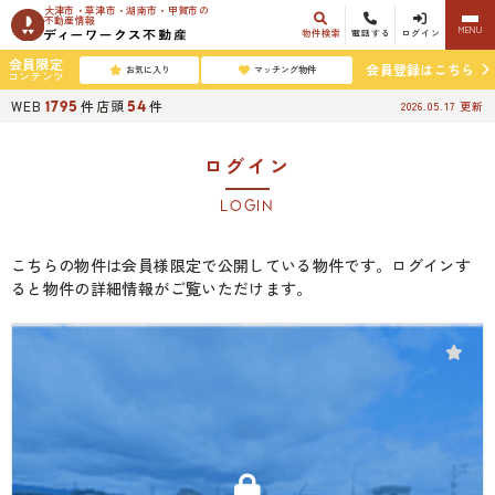
大津市・草津市・湖南市・甲賀市の
不動産情報
MENU
物件検索
電話する
ログイン
会員限定
会員登録はこちら
お気に入り
マッチング物件
コンテンツ
WEB
件
店頭
件
1795
54
2026.05.17
更新
ログイン
LOGIN
こちらの物件は会員様限定で公開している物件です。ログインす
ると物件の詳細情報がご覧いただけます。