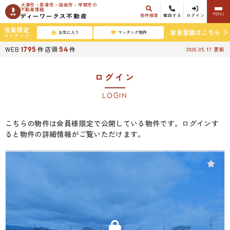
大津市・草津市・湖南市・甲賀市の
不動産情報
MENU
物件検索
電話する
ログイン
会員限定
会員登録はこちら
お気に入り
マッチング物件
コンテンツ
WEB
件
店頭
件
1795
54
2026.05.17
更新
ログイン
LOGIN
こちらの物件は会員様限定で公開している物件です。ログインす
ると物件の詳細情報がご覧いただけます。