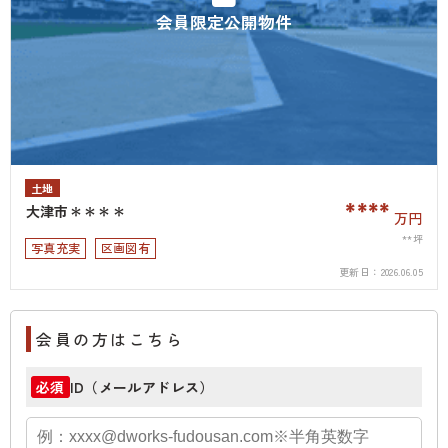
会員限定公開物件
土地
****
大津市＊＊＊＊
万円
**坪
写真充実
区画図有
更新日：
2026.06.05
会員の方はこちら
ID（メールアドレス）
必須