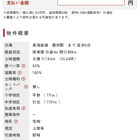
円
支払い金額
※滋賀銀行／借入金2,130万円、返済期間40年、金利0.500%変動金利）の場合
※審査により金利は変わる可能性があります。
物件概要
交通
東海道線 膳所駅 まで 徒歩6分
接道状況
南東側 公道4m 間口約8m
土地面積
公簿 117.84㎡ （35.64坪）
建ぺい率
60%
容積率
160%
土地権利
セットバ
無し
ック
小学校区
平野 （ 771m ）
中学校区
打出 （ 1191m ）
私道負担
建築条件
ー
地目
宅地
現況
上物有
引渡時期
即時