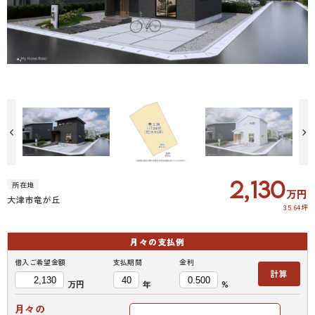
施工例です
2,130
所在地
万円
大津市竜が丘
35.64坪
月々の
支払例
借入ご希望金額
支払期間
金利
計算
万円
年
%
月々の