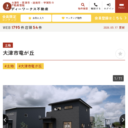
大津市・草津市・湖南市・甲賀市の
不動産情報
MENU
物件検索
電話する
ログイン
会員限定
会員登録はこちら
お気に入り
マッチング物件
コンテンツ
WEB
件
店頭
件
1795
54
2026.05.17
更新
土地
大津市竜が丘
#土地
#大津市竜が丘
1
/11