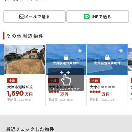
メールで送る
LINEで送る
その他周辺物件
会員限定公開物件
会員限定公開物件
土地
土地
土地
大津市湖城が丘
大津市＊＊＊＊
大津市＊＊＊＊
スクロールできます
1,590
****
****
万円
万円
万円
更新日：
2026.07.06
更新日：
2026.05.24
更新日：
2026.07.09
最近チェックした物件