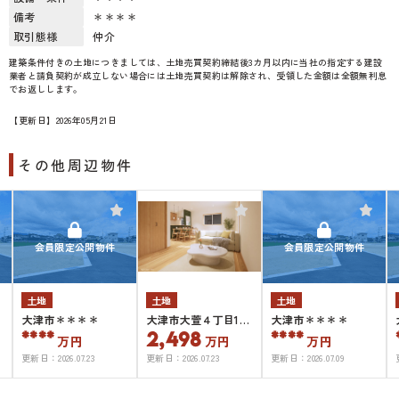
備考
＊＊＊＊
取引態様
仲介
建築条件付きの土地につきましては、土地売買契約締結後3カ月以内に当社の指定する建設
業者と請負契約が成立しない場合には土地売買契約は解除され、受領した金額は全額無利息
でお返しします。
【更新日】2026年05月21日
その他周辺物件
会員限定公開物件
会員限定公開物件
土地
土地
土地
大津市＊＊＊＊
大津市大萱４丁目1号
大津市＊＊＊＊
****
2,498
****
地
万円
万円
万円
更新日：
2026.07.23
更新日：
2026.07.23
更新日：
2026.07.09