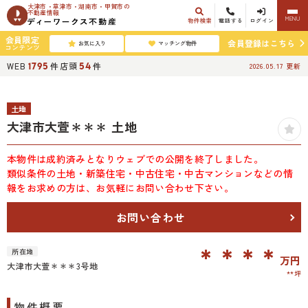
大津市・草津市・湖南市・甲賀市の
不動産情報
MENU
物件検索
電話する
ログイン
会員限定
会員登録はこちら
お気に入り
マッチング物件
コンテンツ
WEB
件
店頭
件
1795
54
2026.05.17
更新
土地
大津市大萱＊＊＊ 土地
本物件は成約済みとなりウェブでの公開を終了しました。
類似条件の土地・新築住宅・中古住宅・中古マンションなどの情
報をお求めの方は、お気軽にお問い合わせ下さい。
お問い合わせ
＊＊＊＊
所在地
万円
大津市大萱＊＊＊3号地
**坪
物件概要