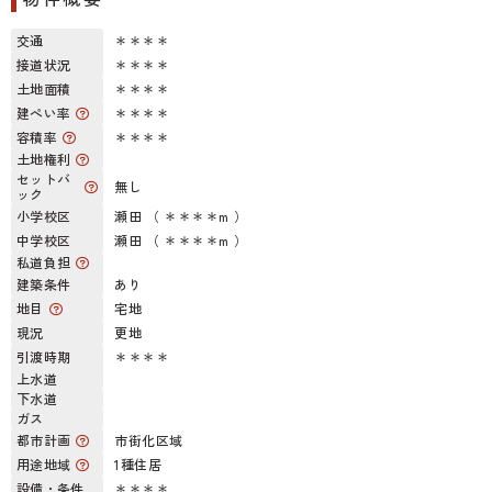
交通
＊＊＊＊
接道状況
＊＊＊＊
土地面積
＊＊＊＊
建ぺい率
＊＊＊＊
容積率
＊＊＊＊
土地権利
セットバ
無し
ック
小学校区
瀬田 （ ＊＊＊＊m ）
中学校区
瀬田 （ ＊＊＊＊m ）
私道負担
建築条件
あり
地目
宅地
現況
更地
引渡時期
＊＊＊＊
上水道
下水道
ガス
都市計画
市街化区域
用途地域
1種住居
設備・条件
＊＊＊＊