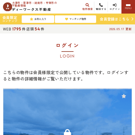
大津市・草津市・湖南市・甲賀市の
不動産情報
MENU
物件検索
電話する
ログイン
会員限定
会員登録はこちら
お気に入り
マッチング物件
コンテンツ
WEB
件
店頭
件
1795
54
2026.05.17
更新
ログイン
LOGIN
こちらの物件は会員様限定で公開している物件です。ログインす
ると物件の詳細情報がご覧いただけます。