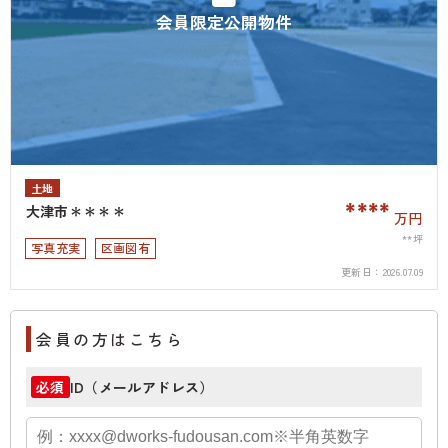
会員限定公開物件
土地
****
大津市＊＊＊＊
万円
**坪
写真充実
区画図有
更新日：
2026.07.09
会員の方はこちら
ID（メールアドレス）
必須